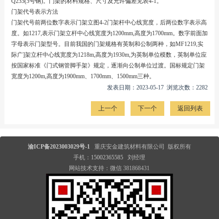
Q235(3号钢)。门架的材料规格、尺寸及允许偏差见表4-1。
门架代号表示方法
门架代号前两位数字表示门架立图4-2门架杆中心线宽度，后两位数字表示高
度。如1217,表示门架立杆中心线宽度为1200mm,高度为1700mm。数字前面加
字母表示门架型号。目前我国的门架规格有英制和公制两种，如MF1219,实
际广]架立杆中心线宽度为1218m,高度为1930m,为英制单位模数，英制单位应
按国家标准《门式钢管脚手架》规定，逐渐向公制单位过渡。国标规定门架
宽度为1200m,高度为1900mm、1700mm、1500mm三种。
发表日期：2023-05-17 浏览次数：2282
上一个
下一个
返回列表
渝ICP备2023003029号-1
重庆安金建筑材料有限公司 版权所有
手机：
15002365585
刘经理
网站技术支持：微信 381868431